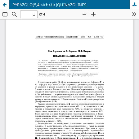
PYRAZOLO[5,4-<i>h</i>]QUINAZOLINES