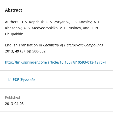
Abstract
Authors: D. S. Kopchuk, G. V. Zyryanov, I. S. Kovalev, A. F.
Khasanov, A. S. Medvedevskikh, V. L. Rusinov, and O. N.
Chupakhin
English Translation in
Chemistry of Heterocyclic Compounds,
2013,
49
(3), pp 500-502
http://link.springer.com/article/10.1007/s10593-013-1275-4
PDF (Русский)
Published
2013-04-03