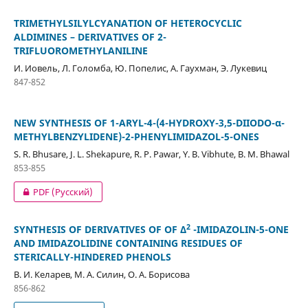
TRIMETHYLSILYLCYANATION OF HETEROCYCLIC
ALDIMINES – DERIVATIVES OF 2-
TRIFLUOROMETHYLANILINE
И. Иовель, Л. Голомба, Ю. Попелис, А. Гаухман, Э. Лукевиц
847-852
NEW SYNTHESIS OF 1-ARYL-4-(4-HYDROXY-3,5-DIIODO-α-
METHYLBENZYLIDENE)-2-PHENYLIMIDAZOL-5-ONES
S. R. Bhusare, J. L. Shekapure, R. P. Pawar, Y. B. Vibhute, B. M. Bhawal
853-855
PDF (Русский)
2
SYNTHESIS OF DERIVATIVES OF OF ∆
-IMIDAZOLIN-5-ONE
AND IMIDAZOLIDINE CONTAINING RESIDUES OF
STERICALLY-HINDERED PHENOLS
В. И. Келарев, М. А. Силин, О. А. Борисова
856-862