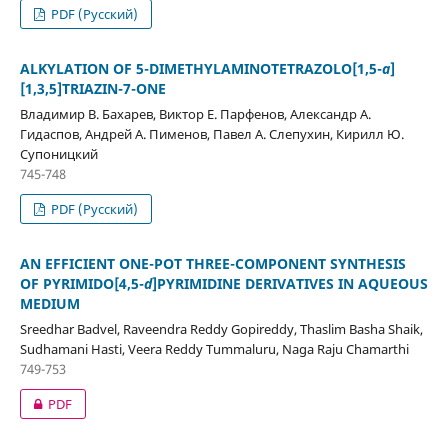
PDF (Русский)
ALKYLATION OF 5-DIMETHYLAMINOTETRAZOLO[1,5-
a
]
[1,3,5]TRIAZIN-7-ONE
Владимир В. Бахарев, Виктор Е. Парфенов, Александр А.
Гидаспов, Андрей А. Пименов, Павел А. Слепухин, Кирилл Ю.
Супоницкий
745-748
PDF (Русский)
AN EFFICIENT ONE-POT THREE-COMPONENT SYNTHESIS
OF PYRIMIDO[4,5-
d
]PYRIMIDINE DERIVATIVES IN AQUEOUS
MEDIUM
Sreedhar Badvel, Raveendra Reddy Gopireddy, Thaslim Basha Shaik,
Sudhamani Hasti, Veera Reddy Tummaluru, Naga Raju Chamarthi
749-753
PDF