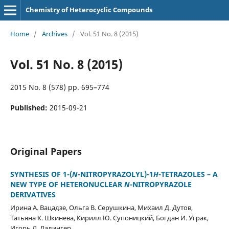
Chemistry of Heterocyclic Compounds
Home
/
Archives
/
Vol. 51 No. 8 (2015)
Vol. 51 No. 8 (2015)
2015 No. 8 (578) pp. 695–774
Published:
2015-09-21
Original Papers
SYNTHESIS OF 1-(
N
-NITROPYRAZOLYL)-1
Н
-TETRAZOLES – A
NEW TYPE OF HETERONUCLEAR
N
-NITROPYRAZOLE
DERIVATIVES
Ирина А. Вацадзе, Ольга В. Серушкина, Михаил Д. Дутов,
Татьяна К. Шкинева, Кирилл Ю. Супоницкий, Богдан И. Уграк,
Игорь Л. Далингер