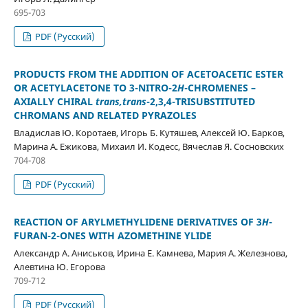
695-703
PDF (Русский)
PRODUCTS FROM THE ADDITION OF ACETOACETIC ESTER
OR ACETYLACETONE TO 3-NITRO-2
Н
-CHROMENES –
AXIALLY CHIRAL
trans,trans
-2,3,4-TRISUBSTITUTED
CHROMANS AND RELATED PYRAZOLES
Владислав Ю. Коротаев, Игорь Б. Кутяшев, Алексей Ю. Барков,
Марина А. Ежикова, Михаил И. Кодесс, Вячеслав Я. Сосновских
704-708
PDF (Русский)
REACTION OF ARYLMETHYLIDENE DERIVATIVES OF 3
H
-
FURAN-2-ONES WITH AZOMETHINE YLIDE
Александр А. Аниськов, Ирина Е. Камнева, Мария А. Железнова,
Алевтина Ю. Егорова
709-712
PDF (Русский)