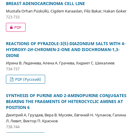
BREAST ADENOCARCINOMA CELL LINE
Mustafa Orhan Püsküllü, Cigdem Karaaslan, Filiz Bakar, Hakan Goker
723-733
PDF
REACTIONS OF PYRAZOLE-3(5)-DIAZONIUM SALTS WITH 4-
HYDROXY-2
Н
-CHROMEN-2-ONE AND ISOCHROMAN-1,3-
DIONE
Ирина В. Леденева, Алена А. Грачева, Хидмет С. Шихалиев
734-737
PDF (Русский)
SYNTHESIS OF PURINE AND 2-AMINOPURINE CONJUGATES
BEARING THE FRAGMENTS OF HETEROCYCLIC AMINES AT
POSITION 6
Дмитрий А. Груздев, Вера В. Мусияк, Евгений Н. Чулаков, Галина
Л. Левит, Виктор П. Краснов
738-744