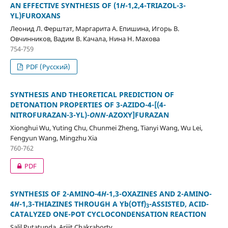
AN EFFECTIVE SYNTHESIS OF (1
Н
-1,2,4-TRIAZOL-3-
YL)FUROXANS
Леонид Л. Ферштат, Маргарита А. Епишина, Игорь В.
Овчинников, Вадим В. Качала, Нина Н. Махова
754-759
PDF (Русский)
SYNTHESIS AND THEORETICAL PREDICTION OF
DETONATION PROPERTIES OF 3-AZIDO-4-[(4-
NITROFURAZAN-3-YL)-
ONN
-AZOXY]FURAZAN
Xionghui Wu, Yuting Chu, Chunmei Zheng, Tianyi Wang, Wu Lei,
Fengyun Wang, Mingzhu Xia
760-762
PDF
SYNTHESIS OF 2-AMINO-4
H
-1,3-OXAZINES AND 2-AMINO-
4
H
-1,3-THIAZINES THROUGH A Yb(OTf)
-ASSISTED, ACID-
3
CATALYZED ONE-POT CYCLOCONDENSATION REACTION
Salil Putatunda, Arijit Chakraborty