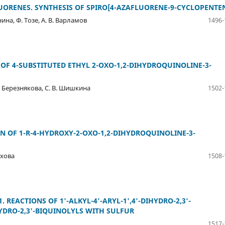
ORENES. SYNTHESIS OF SPIRO[4-AZAFLUORENE-9-CYCLOPENTE
нина, Ф. Тозе, А. В. Варламов
1496-
OF 4-SUBSTITUTED ETHYL 2-OXO-1,2-DIHYDROQUINOLINE-3-
Л. Березнякова, С. В. Шишкина
1502-
N OF 1-R-4-HYDROXY-2-OXO-1,2-DIHYDROQUINOLINE-3-
охова
1508-
. REACTIONS OF 1'-ALKYL-4'-ARYL-1',4'-DIHYDRO-2,3'-
HYDRO-2,3'-BIQUINOLYLS WITH SULFUR
1517-