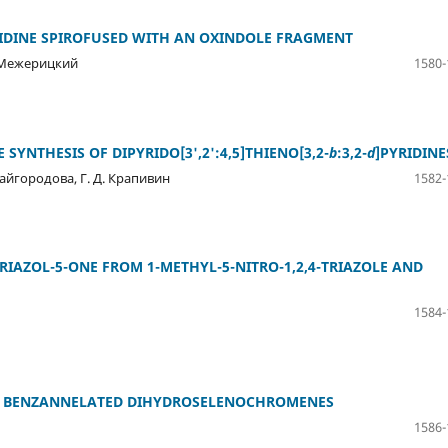
IDINE SPIROFUSED WITH AN OXINDOLE FRAGMENT
В. Межерицкий
1580-
SYNTHESIS OF DIPYRIDO[3',2':4,5]THIENO[3,2-
b
:3,2-
d
]PYRIDINE
 Кайгородова, Г. Д. Крапивин
1582-
-TRIAZOL-5-ONE FROM 1-METHYL-5-NITRO-1,2,4-TRIAZOLE AND
1584-
 OF BENZANNELATED DIHYDROSELENOCHROMENES
1586-