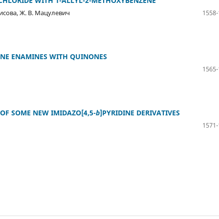
HLORIDE WITH 1-ALLYL-2-METHOXYBENZENE
орисова, Ж. В. Мацулевич
1558-
LINE ENAMINES WITH QUINONES
1565-
 OF SOME NEW IMIDAZO[4,5-
b
]PYRIDINE DERIVATIVES
1571-