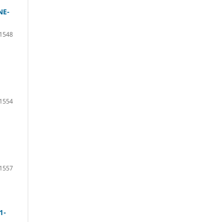
NE-
1548
1554
1557
1-