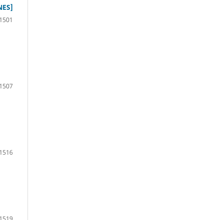
NES]
1501
1507
1516
1519