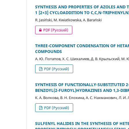
SYNTHESIS AND PROPERTIES OF AZOLES AND T
1 [2+3] CYCLOADDITION TO C,C,N-TRIPHENYL
R. Jasiński, M. Kwiatkowska, A. Barański
PDF (Русский)
THREE-COMPONENT CONDENSATION OF HETAR
COMPOUNDS
А. Ю. Потапов, Х. С. Шихалиев, Д. В. Крыльский, М.
PDF (Русский)
SYNTHESIS OF FUNCTIONALLY-SUBSTITUTED 2
BENZOYL(2-FUROYL)HYDRAZINES AND 1,3-D
К. А. Волкова, В. Н. Елохина, А. С. Нахманович, Л. И.
PDF (Русский)
SULFENYL HALIDES IN THE SYNTHESIS OF HET