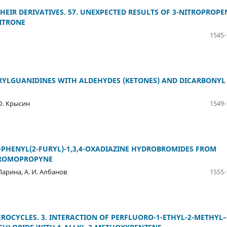
HEIR DERIVATIVES. 57. UNEXPECTED RESULTS OF 3-NITROPROPE
NITRONE
1545-
YLGUANIDINES WITH ALDEHYDES (KETONES) AND DICARBONYL
 Ю. Крысин
1549-
-PHENYL(2-FURYL)-1,3,4-OXADIAZINE HYDROBROMIDES FROM
IBROMOPROPYNE
 Ларина, А. И. Албанов
1555-
EROCYCLES. 3. INTERACTION OF PERFLUORO-1-ETHYL-2-METHYL–