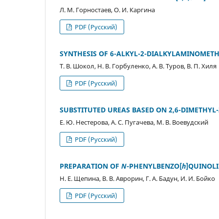
Л. М. Горностаев, О. И. Каргина
PDF (Русский)
SYNTHESIS OF 6-ALKYL-2-DIALKYLAMINOMETH
Т. В. Шокол, Н. В. Горбуленко, А. В. Туров, В. П. Хиля
PDF (Русский)
SUBSTITUTED UREAS BASED ON 2,6-DIMETHYL-
Е. Ю. Нестерова, А. С. Пугачева, М. В. Воевудский
PDF (Русский)
PREPARATION OF
N
-PHENYLBENZO[
h
]QUINOLI
Н. Е. Щепина, В. В. Аврорин, Г. А. Бадун, И. И. Бойко
PDF (Русский)