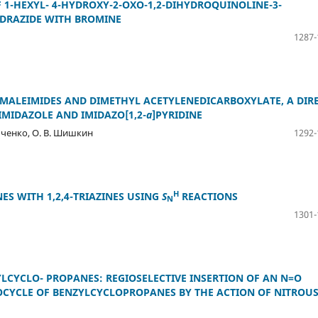
 1-HEXYL- 4-HYDROXY-2-OXO-1,2-DIHYDROQUINOLINE-3-
YDRAZIDE WITH BROMINE
1287-
MALEIMIDES AND DIMETHYL ACETYLENEDICARBOXYLATE, A DIR
IMIDAZOLE AND IMIDAZO[1,2-
a
]PYRIDINE
льченко, О. В. Шишкин
1292-
H
ES WITH 1,2,4-TRIAZINES USING
S
REACTIONS
N
1301-
LCYCLO- PROPANES: REGIOSELECTIVE INSERTION OF AN N=O
CYCLE OF BENZYLCYCLOPROPANES BY THE ACTION OF NITROU