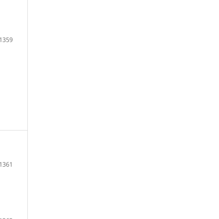
1359
1361