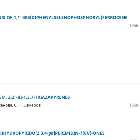
ESIS OF 1,1'-BIS(DIPHENYLSELENOPHOSPHORYL)FERROCENE
1356-
, 2,2'-BI-1,3,7-TRIAZAPYRENES
ксенова, С. Н. Овчаров
1360-
DIHYDROPYRIDO[2,3,4-
gh
]PERIMIDIN-7(6
H
)-ONES