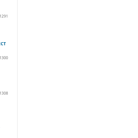
1291
ECT
1300
1308
S