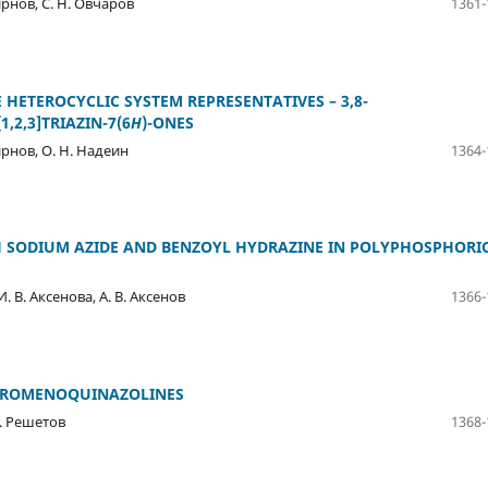
мирнов, С. Н. Овчаров
1361-
 HETEROCYCLIC SYSTEM REPRESENTATIVES – 3,8-
[1,2,3]TRIAZIN-7(6
H
)-ONES
мирнов, O. H. Надеин
1364-
H SODIUM AZIDE AND BENZOYL HYDRAZINE IN POLYPHOSPHORI
И. В. Аксенова, А. В. Аксенов
1366-
CHROMENOQUINAZOLINES
В. Решетов
1368-