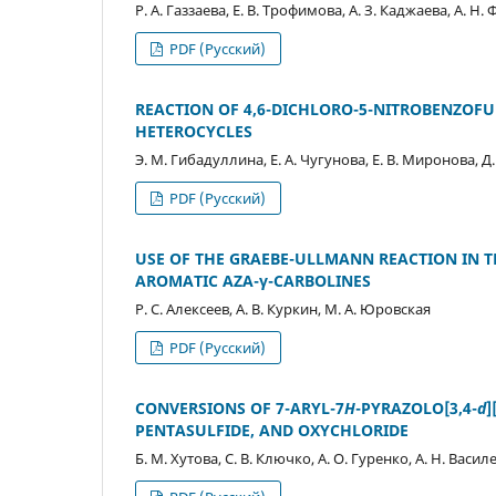
Р. А. Газзаева, Е. В. Трофимова, А. З. Каджаева, А. Н.
PDF (Русский)
REACTION OF 4,6-DICHLORO-5-NITROBENZOF
HETEROCYCLES
Э. М. Гибадуллина, Е. А. Чугунова, Е. В. Миронова, Д
PDF (Русский)
USE OF THE GRAEBE-ULLMANN REACTION IN T
AROMATIC AZA-γ-CARBOLINES
Р. С. Алексеев, А. В. Куркин, М. А. Юровская
PDF (Русский)
CONVERSIONS OF 7-ARYL-7
H
-PYRAZOLO[3,4-
d
]
PENTASULFIDE, AND OXYCHLORIDE
Б. М. Хутова, С. В. Ключко, А. О. Гуренко, А. Н. Василе