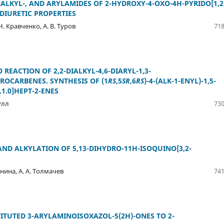
LALKYL-, AND ARYLAMIDES OF 2-HYDROXY-4-OXO-4H-PYRIDO[1,2
 DIURETIC PROPERTIES
 Н. Кравченко, А. В. Туров
718
 REACTION OF 2,2-DIALKYL-4,6-DIARYL-1,3-
OROCARBENES. SYNTHESIS OF (1
RS
,5
SR
,6
RS
)-4-(ALK-1-ENYL)-1,5-
.1.0]HEPT-2-ENES
улл
730
ND ALKYLATION OF 5,13-DIHYDRO-11H-ISOQUINO[3,2-
бинина, А. А. Толмачев
741
TUTED 3-ARYLAMINOISOXAZOL-5(2H)-ONES TO 2-