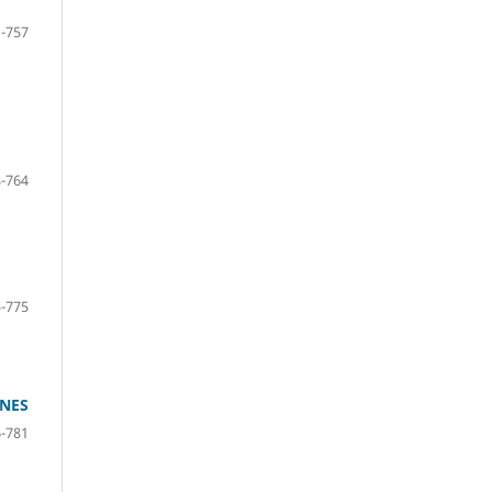
-757
-764
-775
ANES
-781