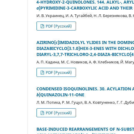
4-HYDROXY-2-QUINOLONES. 144. ALKYL-, ARY
a
]PYRIMIDINE-3-CARBOXYLIC ACID AND THEIR
И. В. Украинец, И. А. Тугайбей, Н. Л. Березнякова, В.
PDF (Русский)
AZIRINO[
c
]IMIDAZOLYL YLIDES IN THE DOMINO
DIAZABICYCLO[3.1.0]HEX-3-ENES WITH DICHL
DIARYL-3,7,7-TRICHLORO-2,4-DIAZA-BICYCLO[4
А. П. Кадина, М. С. Новиков, А. Ф. Хлебников, Й. Маг
PDF (Русский)
CONDENSED ISOQUINOLINES. 30. ACYLATION A
b
]QUINAZOLIN-11-ONE
Л. М. Потиха, Р. М. Гуцул, В. А. Ковтуненко, Г. Г. Ду
PDF (Русский)
BASE-INDUCED REARRANGEMENTS OF N-SUBSTI