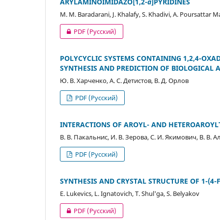
ARYLAMINOIMIDAZO[1,2-
a
]PYRIDINES
M. M. Baradarani, J. Khalafy, S. Khadivi, A. Poursattar M
PDF (Русский)
POLYCYCLIC SYSTEMS CONTAINING 1,2,4-OXADI
SYNTHESIS AND PREDICTION OF BIOLOGICAL A
Ю. В. Харченко, А. С. Детистов, В. Д. Орлов
PDF (Русский)
INTERACTIONS OF AROYL- AND HETEROAROY
В. В. Пакальнис, И. В. Зерова, С. И. Якимович, В. В. 
PDF (Русский)
SYNTHESIS AND CRYSTAL STRUCTURE OF 1-(
E. Lukevics, L. Ignatovich, T. Shul'ga, S. Belyakov
PDF (Русский)