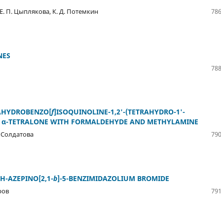
, Е. П. Цыплякова, К. Д. Потемкин
786
NES
788
XAHYDROBENZO[
f
]ISOQUINOLINE-1,2'-(TETRAHYDRO-1'-
 α-TETRALONE WITH FORMALDEHYDE AND METHYLAMINE
А. Солдатова
790
H-AZEPINO[2,1-
b
]-5-BENZIMIDAZOLIUM BROMIDE
уров
791