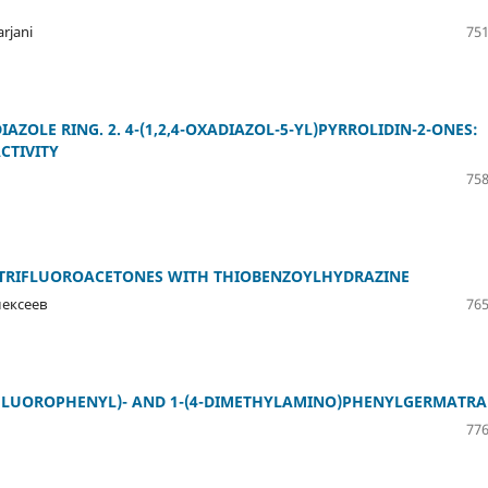
arjani
751
AZOLE RING. 2. 4-(1,2,4-OXADIAZOL-5-YL)PYRROLIDIN-2-ONES:
CTIVITY
758
LTRIFLUOROACETONES WITH THIOBENZOYLHYDRAZINE
Алексеев
765
4-FLUOROPHENYL)- AND 1-(4-DIMETHYLAMINO)PHENYLGERMATR
776