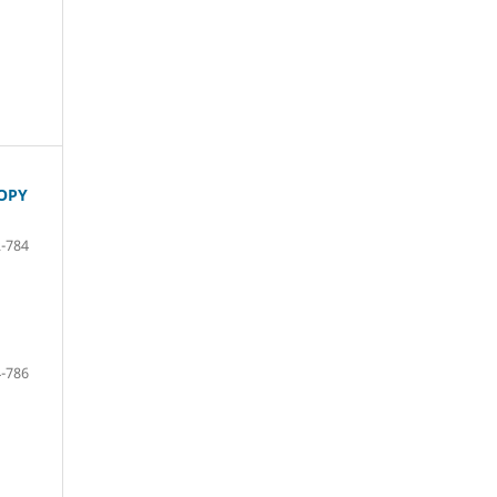
OPY
-784
-786