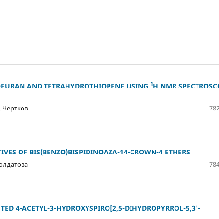
1
OFURAN AND TETRAHYDROTHIOPENE USING
H NMR SPECTROSC
А. Чертков
782
TIVES OF BIS(BENZO)BISPIDINOAZA-14-CROWN-4 ETHERS
 Солдатова
784
TED 4-ACETYL-3-HYDROXYSPIRO[2,5-DIHYDROPYRROL-5,3'-