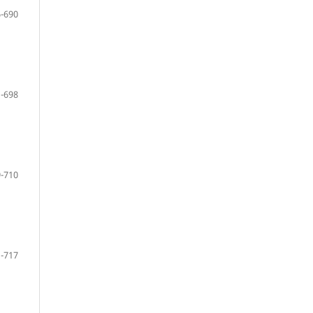
-690
-698
-710
-717