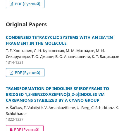
PDF (Русский)
Original Papers
CONDENSED TETRACYCLIC SYSTEMS WITH AN ISATIN
FRAGMENT IN THE MOLECULE
Т. Е. Хоштария, Л. Н. Курковская, М. М. Матнадзе, М. И.
Сихарулидзе, Т. О. Джаши, В. О. Ананиашвили, К. Т. Бацикадзе
1314-1321
PDF (Русский)
TRANSFORMATION OF INDOLINE SPIROPYRANS TO
BRIDGED 1,3-BENZOXAZEPINO[3,2-
a
]INDOLES
VIA
CARBANIONS STABILIZED BY A CYANO GROUP
A. Šačkus, E. Valaitytė, V. Amankavičienė, U. Berg, C. Schicktanz, K.
Schlothauer
1322-1327
PDF (Русский)