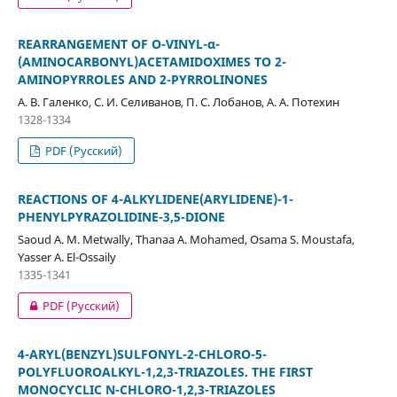
REARRANGEMENT OF O-VINYL-α-
(AMINOCARBONYL)ACETAMIDOXIMES TO 2-
AMINOPYRROLES AND 2-PYRROLINONES
А. В. Галенко, С. И. Селиванов, П. С. Лобанов, А. А. Потехин
1328-1334
PDF (Русский)
REACTIONS OF 4-ALKYLIDENE(ARYLIDENE)-1-
PHENYLPYRAZOLIDINE-3,5-DIONE
Saoud A. M. Metwally, Thanaa A. Mohamed, Osama S. Moustafa,
Yasser A. El-Ossaily
1335-1341
PDF (Русский)
4-ARYL(BENZYL)SULFONYL-2-CHLORO-5-
POLYFLUOROALKYL-1,2,3-TRIAZOLES. THE FIRST
MONOCYCLIC N-CHLORO-1,2,3-TRIAZOLES