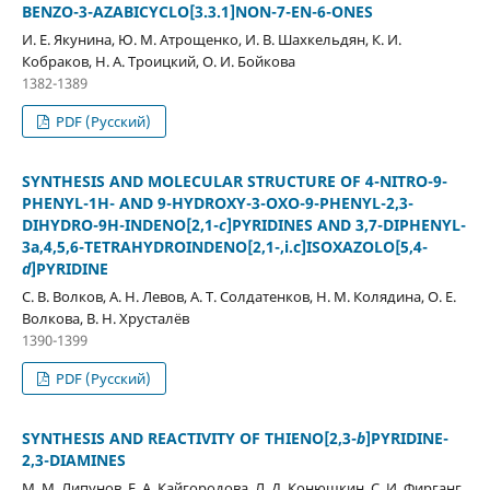
BENZO-3-AZABICYCLO[3.3.1]NON-7-EN-6-ONES
И. Е. Якунина, Ю. М. Атрощенко, И. В. Шахкельдян, К. И.
Кобраков, Н. А. Троицкий, О. И. Бойкова
1382-1389
PDF (Русский)
SYNTHESIS AND MOLECULAR STRUCTURE OF 4-NITRO-9-
PHENYL-1H- AND 9-HYDROXY-3-OXO-9-PHENYL-2,3-
DIHYDRO-9H-INDENO[2,1-
c
]PYRIDINES AND 3,7-DIPHENYL-
3a,4,5,6-TETRAHYDROINDENO[2,1-,i.c]ISOXAZOLO[5,4-
d
]PYRIDINE
С. В. Волков, А. Н. Левов, А. Т. Солдатенков, Н. М. Колядина, О. Е.
Волкова, В. Н. Хрусталёв
1390-1399
PDF (Русский)
SYNTHESIS AND REACTIVITY OF THIENO[2,3-
b
]PYRIDINE-
2,3-DIAMINES
М. М. Липунов, Е. А. Кайгородова, Л. Д. Конюшкин, С. И. Фирганг,