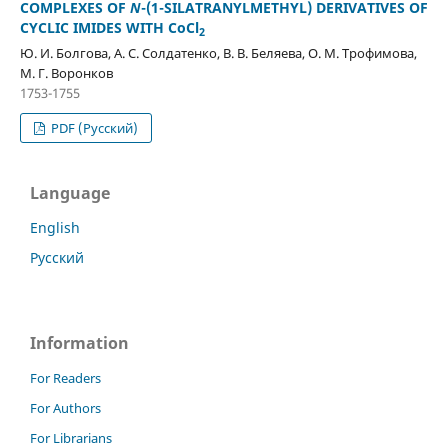
COMPLEXES OF
N
-(1-SILATRANYLMETHYL) DERIVATIVES OF
CYCLIC IMIDES WITH CoCl
2
Ю. И. Болгова, А. С. Солдатенко, В. В. Беляева, О. М. Трофимова,
М. Г. Воронков
1753-1755
PDF (Русский)
Language
English
Русский
Information
For Readers
For Authors
For Librarians