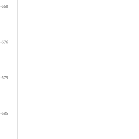
-668
-676
-679
-685