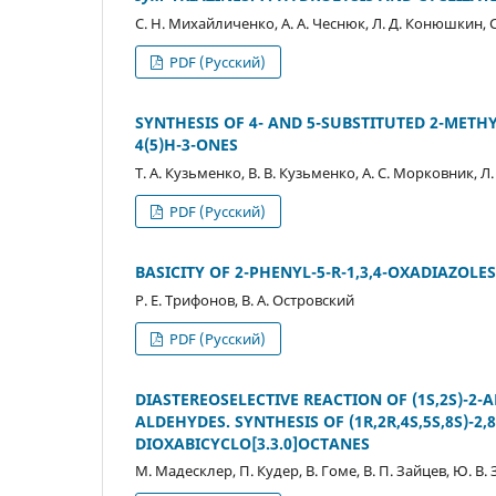
С. Н. Михайличенко, А. А. Чеснюк, Л. Д. Конюшкин, 
PDF (Русский)
SYNTHESIS OF 4- AND 5-SUBSTITUTED 2-METHYL
4(5)H-3-ONES
Т. А. Кузьменко, В. В. Кузьменко, А. С. Морковник, Л
PDF (Русский)
BASICITY OF 2-PHENYL-5-R-1,3,4-OXADIAZOLES
Р. Е. Трифонов, В. А. Островский
PDF (Русский)
DIASTEREOSELECTIVE REACTION OF (1S,2S)-2
ALDEHYDES. SYNTHESIS OF (1R,2R,4S,5S,8S)-2,
DIOXABICYCLO[3.3.0]OCTANES
М. Мадесклер, П. Кудер, В. Гоме, В. П. Зайцев, Ю. В.