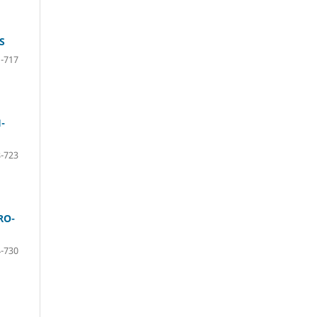
S
-717
-
-723
RO-
-730