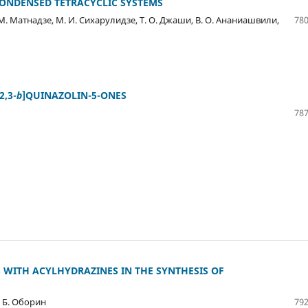
CONDENSED TETRACYCLIC SYSTEMS
. М. Матнадзе, М. И. Сихарулидзе, Т. О. Джаши, В. О. Ананиашвили,
780
2,3-
b
]QUINAZOLIN-5-ONES
787
 WITH ACYLHYDRAZINES IN THE SYNTHESIS OF
. Б. Оборин
792