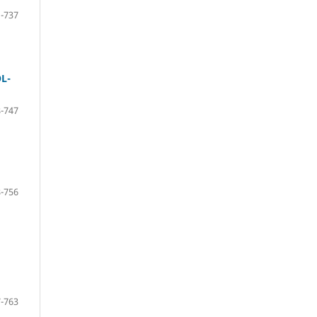
-737
L-
-747
-756
-763