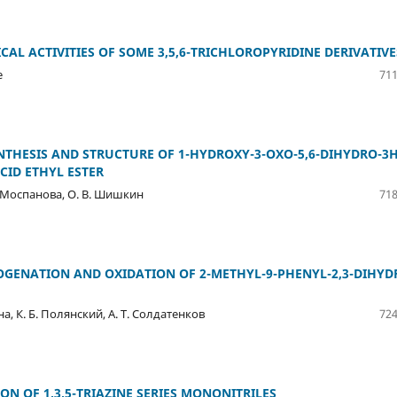
CAL ACTIVITIES OF SOME 3,5,6-TRICHLOROPYRIDINE DERIVATIVE
e
711
NTHESIS AND STRUCTURE OF 1-HYDROXY-3-OXO-5,6-DIHYDRO-3H
CID ETHYL ESTER
В. Моспанова, О. В. Шишкин
718
ROGENATION AND OXIDATION OF 2-METHYL-9-PHENYL-2,3-DIHYD
ина, К. Б. Полянский, А. Т. Солдатенков
724
ION OF 1,3,5-TRIAZINE SERIES MONONITRILES